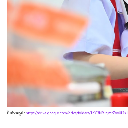
ลิงก์รวมรูป :
https://drive.google.com/drive/folders/1KC3N9JnjmrZvoUl2s